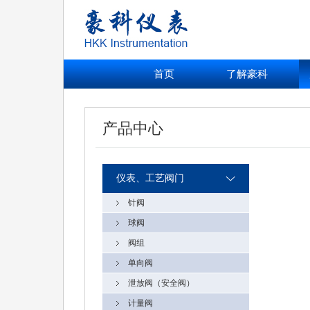
首页
了解豪科
产品中心
仪表、工艺阀门
针阀
球阀
阀组
单向阀
泄放阀（安全阀）
计量阀